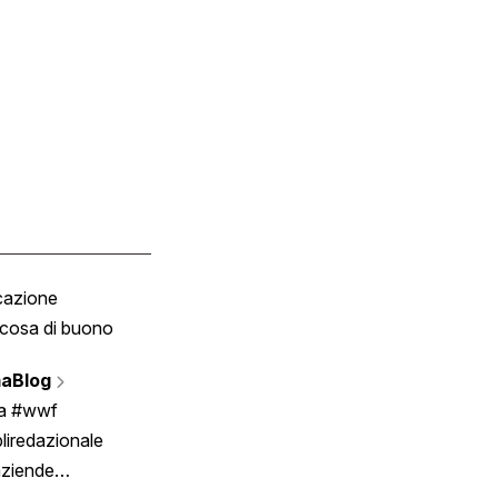
cazione
Tombola
cosa di buono
Fumetto
Vignette
aBlog
Scrivici
ia #wwf
liredazionale
aziende