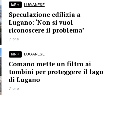
laR+
LUGANESE
Speculazione edilizia a
Lugano: ‘Non si vuol
riconoscere il problema’
7 ore
laR+
LUGANESE
Comano mette un filtro ai
tombini per proteggere il lago
di Lugano
7 ore