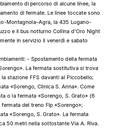
biamento di percorso di alcune linee, la
amento di fermate. Le linee toccate sono
go-Montagnola–Agra, la 435 Lugano-
zo e il bus notturno Collina d'Oro Night
ente in servizio il venerdì e sabato
ambiamenti: - Spostamento della fermata
orengo». La fermata sostitutiva si trova
 la stazione FFS davanti al Piccobello;
mata «Sorengo, Clinica S. Anna». Come
sta o la fermata «Sorengo, S. Grato» (6
la fermata del treno Flp «Sorengo»;
ata «Sorengo, S. Grato». La fermata
rca 50 metri nella sottostante Via A. Riva.