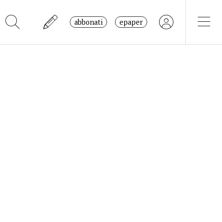
abbonati
epaper