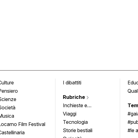
Culture
I dibattiti
Edu
Pensiero
Qual
Rubriche
Scienze
Inchieste e
Tem
Società
approfondimenti
Viaggi
#ga
Musica
Tecnologia
#pub
Locarno Film Festival
Storie bestiali
#le 
Castellinaria