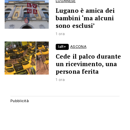
LUGANESE
Lugano è amica dei
bambini ‘ma alcuni
sono esclusi’
1 ora
laR+
ASCONA
Cede il palco durante
un ricevimento, una
persona ferita
1 ora