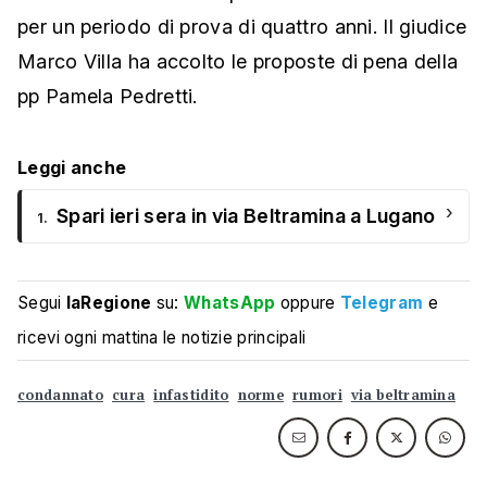
per un periodo di prova di quattro anni. Il giudice
Marco Villa ha accolto le proposte di pena della
pp Pamela Pedretti.
Leggi anche
›
Spari ieri sera in via Beltramina a Lugano
1.
Segui
laRegione
su:
WhatsApp
oppure
Telegram
e
ricevi ogni mattina le notizie principali
condannato
cura
infastidito
norme
rumori
via beltramina