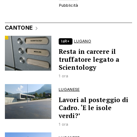
CANTONE
laR+
LUGANO
Resta in carcere il
truffatore legato a
Scientology
1 ora
LUGANESE
Lavori al posteggio di
Cadro. ‘E le isole
verdi?’
1 ora