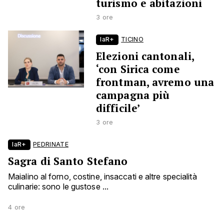
turismo e abitazioni
3 ore
laR+
TICINO
Elezioni cantonali,
‘con Sirica come
frontman, avremo una
campagna più
difficile’
3 ore
laR+
PEDRINATE
Sagra di Santo Stefano
Maialino al forno, costine, insaccati e altre specialità
culinarie: sono le gustose ...
4 ore