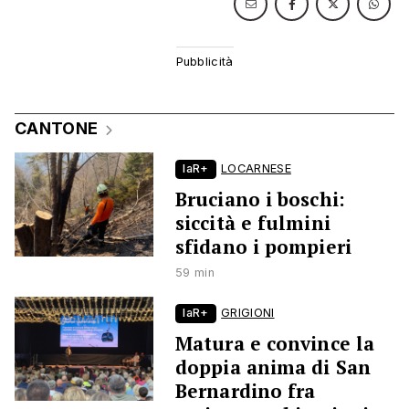
CANTONE
laR+
LOCARNESE
Bruciano i boschi:
siccità e fulmini
sfidano i pompieri
59 min
laR+
GRIGIONI
Matura e convince la
doppia anima di San
Bernardino fra