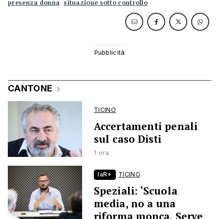
presenza donna
situazione sotto controllo
CANTONE
TICINO
Accertamenti penali
sul caso Disti
1 ora
laR+
TICINO
Speziali: ‘Scuola
media, no a una
riforma monca. Serve