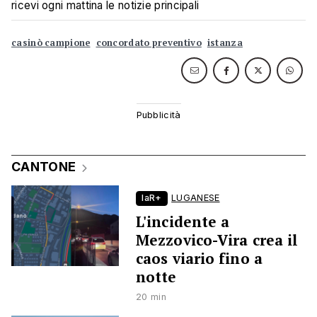
ricevi ogni mattina le notizie principali
casinò campione
concordato preventivo
istanza
CANTONE
laR+
LUGANESE
L'incidente a
Mezzovico-Vira crea il
caos viario fino a
notte
20 min