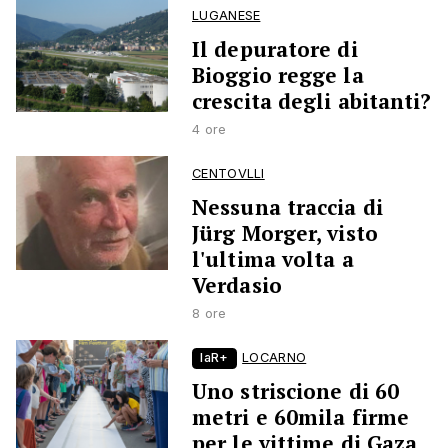
LUGANESE
Il depuratore di
Bioggio regge la
crescita degli abitanti?
4 ore
CENTOVLLI
Nessuna traccia di
Jürg Morger, visto
l'ultima volta a
Verdasio
8 ore
laR+
LOCARNO
Uno striscione di 60
metri e 60mila firme
per le vittime di Gaza