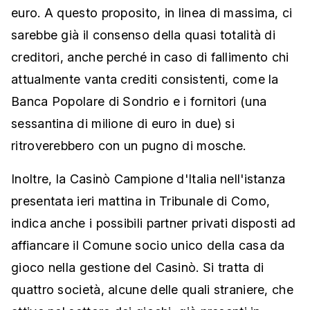
euro. A questo proposito, in linea di massima, ci
sarebbe già il consenso della quasi totalità di
creditori, anche perché in caso di fallimento chi
attualmente vanta crediti consistenti, come la
Banca Popolare di Sondrio e i fornitori (una
sessantina di milione di euro in due) si
ritroverebbero con un pugno di mosche.
Inoltre, la Casinò Campione d'Italia nell'istanza
presentata ieri mattina in Tribunale di Como,
indica anche i possibili partner privati disposti ad
affiancare il Comune socio unico della casa da
gioco nella gestione del Casinò. Si tratta di
quattro società, alcune delle quali straniere, che