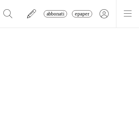
abbonati
epaper