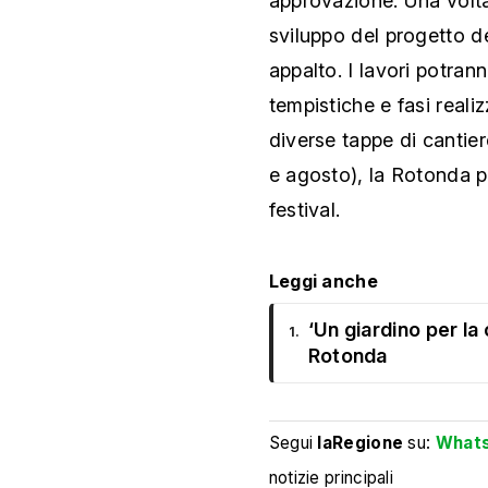
approvazione. Una volta
sviluppo del progetto def
appalto. I lavori potran
tempistiche e fasi reali
diverse tappe di cantiere
e agosto), la Rotonda pe
festival.
Leggi anche
‘Un giardino per la
1.
Rotonda
Segui
laRegione
su:
What
notizie principali