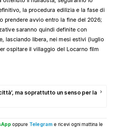
 ottenuto il nullaosta, seguiranno lo
initivo, la procedura edilizia e la fase di
no prendere avvio entro la fine del 2026;
zzative saranno quindi definite con
, lasciando libera, nei mesi estivi (luglio
r ospitare il villaggio del Locarno film
›
 città’, ma soprattutto un senso per la
sApp
oppure
Telegram
e ricevi ogni mattina le