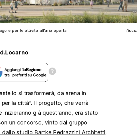
o e per le attività all’aria aperta
(loca
d.Locarno
stello si trasformerà, da arena in
er la città”. Il progetto, che verrà
e inizieranno già quest'anno, era stato
con un concorso, vinto dal gruppo
o dallo studio Bartke Pedrazzini Architetti
.