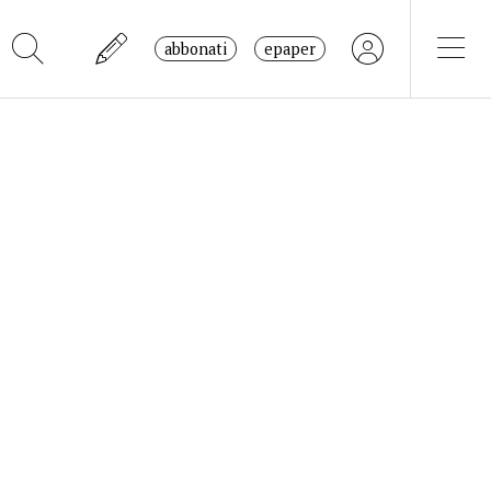
abbonati
epaper