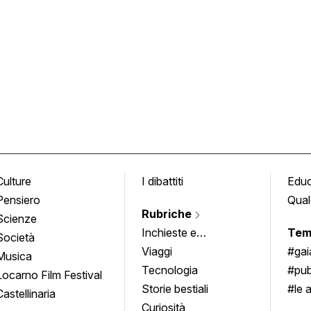
Culture
I dibattiti
Edu
Pensiero
Qual
Rubriche
Scienze
Inchieste e
Tem
Società
approfondimenti
Viaggi
#ga
Musica
Tecnologia
#pub
Locarno Film Festival
Storie bestiali
#le 
Castellinaria
Curiosità
info