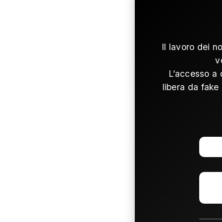
Il lavoro dei n
v
L’accesso a 
libera da fake 