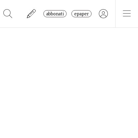
abbonati
epaper