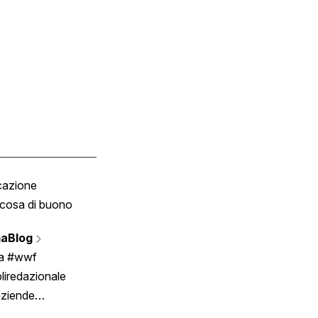
cazione
Tombola
cosa di buono
Fumetto
Vignette
aBlog
Scrivici
ia #wwf
liredazionale
aziende
rmano