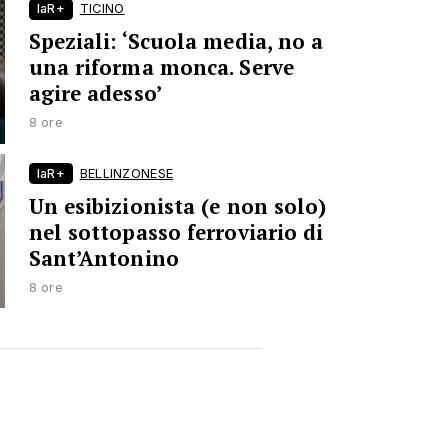
laR+
TICINO
Speziali: ‘Scuola media, no a
una riforma monca. Serve
agire adesso’
8 ore
laR+
BELLINZONESE
Un esibizionista (e non solo)
nel sottopasso ferroviario di
Sant’Antonino
8 ore