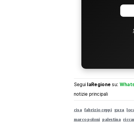
Segui
laRegione
su:
What
notizie principali
cisa
fabrizio ceppi
gaza
loc
marco poloni
palestina
ricca