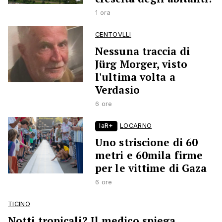
1 ora
CENTOVLLI
Nessuna traccia di
Jürg Morger, visto
l'ultima volta a
Verdasio
6 ore
laR+
LOCARNO
Uno striscione di 60
metri e 60mila firme
per le vittime di Gaza
6 ore
TICINO
Notti tropicali? Il medico spiega