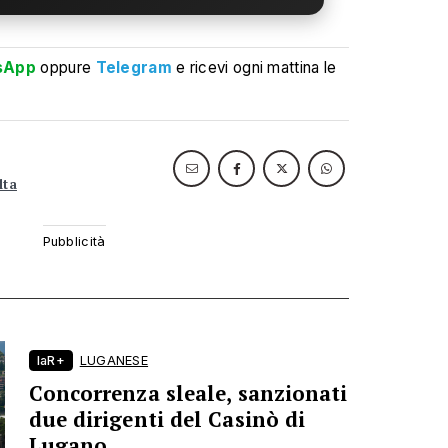
sApp
oppure
Telegram
e ricevi ogni mattina le
lta
laR+
LUGANESE
Concorrenza sleale, sanzionati
due dirigenti del Casinò di
Lugano