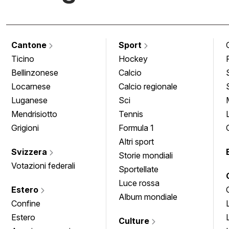
Cantone
Sport
Ticino
Hockey
Bellinzonese
Calcio
Locarnese
Calcio regionale
Luganese
Sci
Mendrisiotto
Tennis
Grigioni
Formula 1
Altri sport
Svizzera
Storie mondiali
Votazioni federali
Sportellate
Luce rossa
Estero
Album mondiale
Confine
Estero
Culture