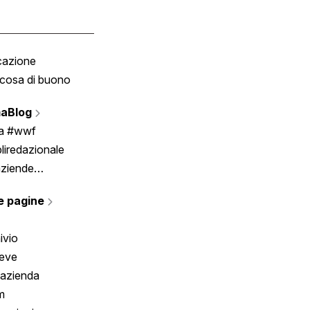
cazione
Tombola
cosa di buono
Fumetto
Vignette
aBlog
Scrivici
ia #wwf
liredazionale
aziende
rmano
e pagine
ivio
reve
 azienda
m