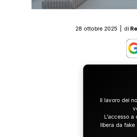
28 ottobre 2025
|
di
Re
Il lavoro dei n
v
L’accesso a 
libera da fake 