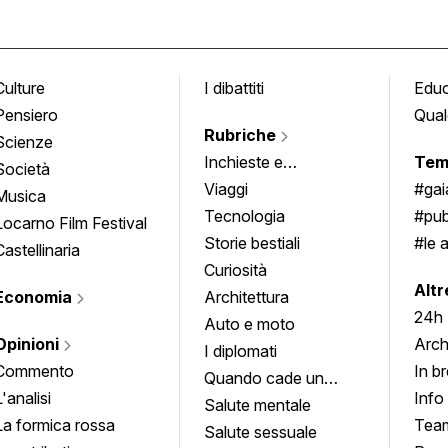
Culture
I dibattiti
Edu
Pensiero
Qual
Rubriche
Scienze
Inchieste e
Tem
Società
approfondimenti
Viaggi
#ga
Musica
Tecnologia
#pub
Locarno Film Festival
Storie bestiali
#le 
Castellinaria
Curiosità
info
Altr
Economia
Architettura
24h
Auto e moto
Opinioni
Arch
I diplomati
Commento
In b
Quando cade un
L'analisi
Info
quadro
Salute mentale
La formica rossa
Tea
Salute sessuale