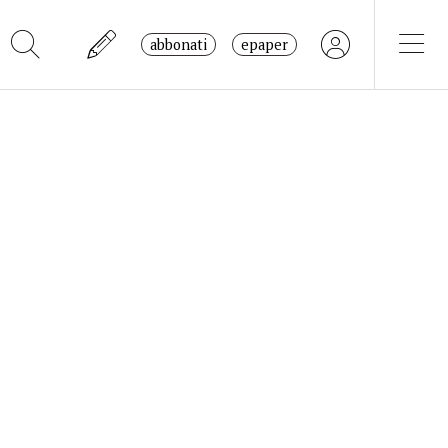
abbonati
epaper