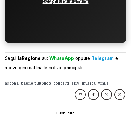
Scopri tutte le offerte
Segui
laRegione
su:
WhatsApp
oppure
Telegram
e
ricevi ogni mattina le notizie principali
ascona
bagno pubblico
concerti
erry
musica
vinile