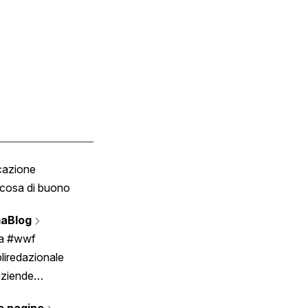
cazione
Tombola
cosa di buono
Fumetto
Vignette
aBlog
Scrivici
ia #wwf
liredazionale
aziende
rmano
e pagine