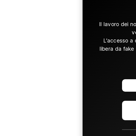
Il lavoro dei n
v
L’accesso a 
libera da fake 