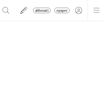
abbonati
epaper