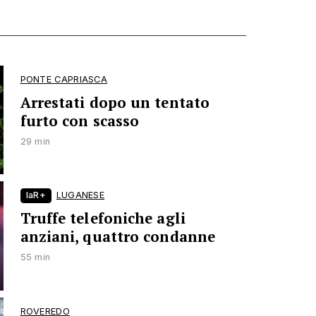
PONTE CAPRIASCA
Arrestati dopo un tentato
furto con scasso
29 min
laR+
LUGANESE
Truffe telefoniche agli
anziani, quattro condanne
55 min
ROVEREDO