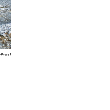
i-Press)