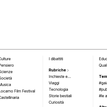
Culture
I dibattiti
Edu
Pensiero
Qual
Rubriche
Scienze
Inchieste e
Tem
Società
approfondimenti
Viaggi
#ga
Musica
Tecnologia
#pub
Locarno Film Festival
Storie bestiali
#le 
Castellinaria
Curiosità
info
Altr