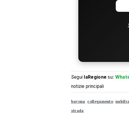
Segui
laRegione
su:
What
notizie principali
bavona
collegamento
nubifr
strada