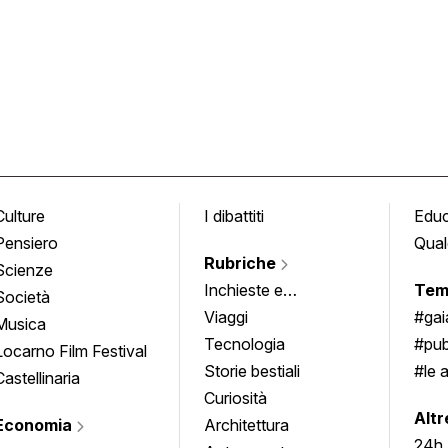
Culture
I dibattiti
Edu
Pensiero
Qual
Rubriche
Scienze
Inchieste e
Tem
Società
approfondimenti
Viaggi
#ga
Musica
Tecnologia
#pub
Locarno Film Festival
Storie bestiali
#le 
Castellinaria
Curiosità
info
Altr
Economia
Architettura
24h