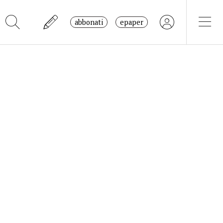
abbonati
epaper