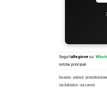
Segui
laRegione
su:
What
notizie principali
locarno
paloc4
progettazione
via balestra
via varesi