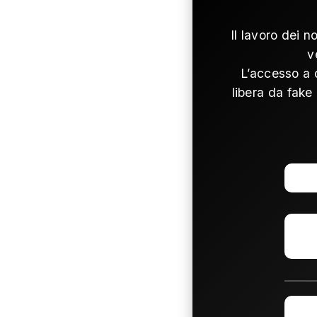
Il lavoro dei n
v
L’accesso a 
libera da fake 