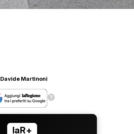
Davide Martinoni
laR+