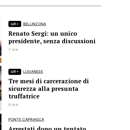
laR+
BELLINZONA
Renato Sergi: un unico
presidente, senza discussioni
7 ore
laR+
LUGANESE
Tre mesi di carcerazione di
sicurezza alla presunta
truffatrice
9 ore
PONTE CAPRIASCA
Arrestati dopo un tentato