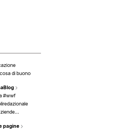
cazione
Tombola
cosa di buono
Fumetto
Vignette
aBlog
Scrivici
ia #wwf
liredazionale
aziende
rmano
e pagine