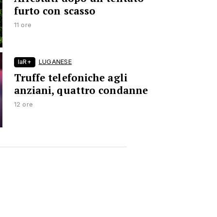
furto con scasso
11 ore
laR+
LUGANESE
Truffe telefoniche agli
anziani, quattro condanne
12 ore