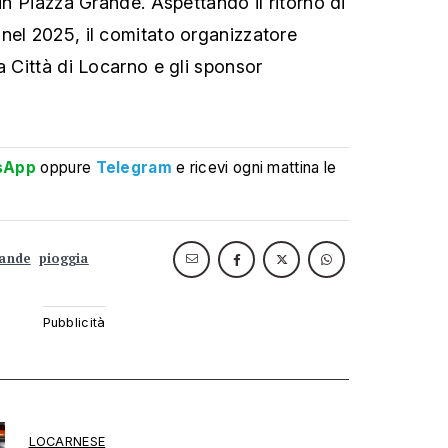
 in Piazza Grande. Aspettando il ritorno di
nel 2025, il comitato organizzatore
a Città di Locarno e gli sponsor
sApp
oppure
Telegram
e ricevi ogni mattina le
rande
pioggia
LOCARNESE