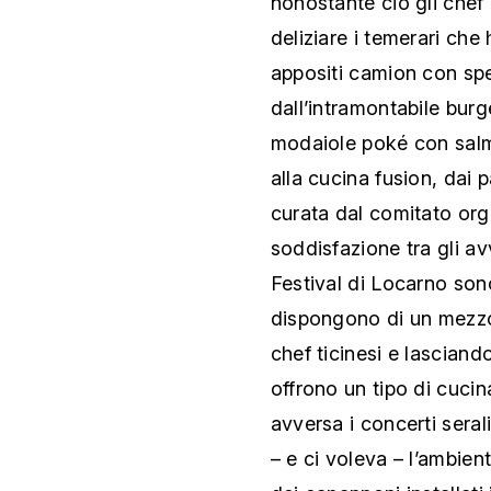
nonostante ciò gli chef 
deliziare i temerari che
appositi camion con spec
dall’intramontabile burge
modaiole poké con salmo
alla cucina fusion, dai 
curata dal comitato org
soddisfazione tra gli av
Festival di Locarno son
dispongono di un mezzo
chef ticinesi e lasciand
offrono un tipo di cuci
avversa i concerti seral
– e ci voleva – l’ambien