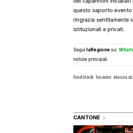
dei capannoni installati
questo saporito evento 
ringrazia sentitamente l
istituzionali e privati.
Segui
laRegione
su:
What
notizie principali
food truck
locarno
piazza g
CANTONE