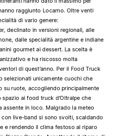
itineranti hanno dato il massimo per
 hanno raggiunto Locarno. Oltre venti
ialità di vario genere:
r, declinato in versioni regionali, alle
ne, dalle specialità argentine e indiane
panini gourmet ai dessert. La scelta è
anizzativo e ha riscosso molta
ventori di quest’anno. Per il Food Truck
o selezionati unicamente cuochi che
 su ruote, accogliendo principalmente
o spazio ai food truck d’Oltralpe che
na assente in loco. Malgrado la meteo
i con live-band si sono svolti, scaldando
te e rendendo il clima festoso al riparo