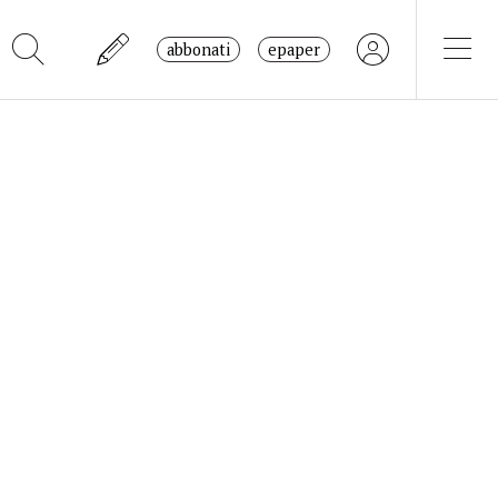
abbonati
epaper