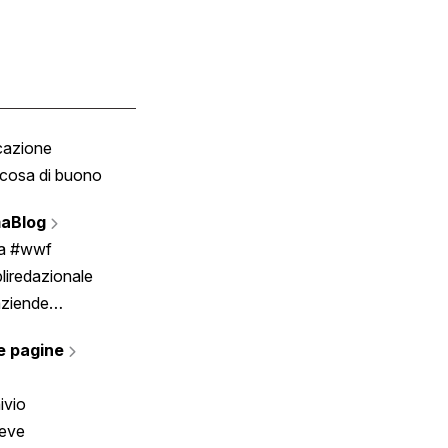
cazione
Tombola
cosa di buono
Fumetto
Vignette
aBlog
Scrivici
ia #wwf
liredazionale
aziende
rmano
e pagine
ivio
reve