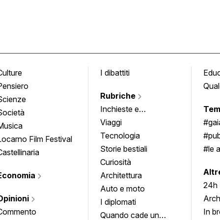
Culture
I dibattiti
Edu
Pensiero
Qual
Rubriche
Scienze
Inchieste e
Tem
Società
approfondimenti
Viaggi
#ga
Musica
Tecnologia
#pub
Locarno Film Festival
Storie bestiali
#le 
Castellinaria
Curiosità
info
Altr
Economia
Architettura
24h
Auto e moto
Opinioni
Arch
I diplomati
Commento
In b
Quando cade un