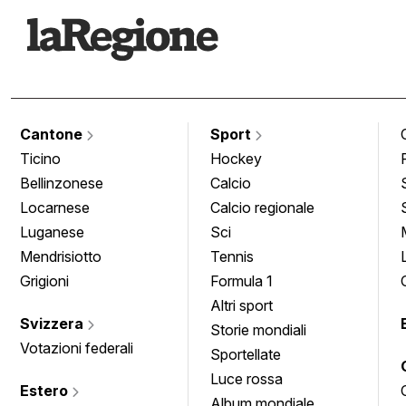
Cantone
Sport
Ticino
Hockey
Bellinzonese
Calcio
Locarnese
Calcio regionale
Luganese
Sci
Mendrisiotto
Tennis
Grigioni
Formula 1
Altri sport
Svizzera
Storie mondiali
Votazioni federali
Sportellate
Luce rossa
Estero
Album mondiale