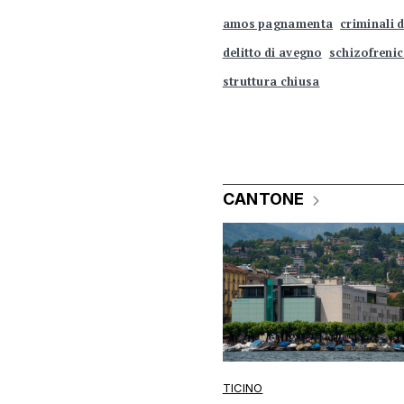
amos pagnamenta
criminali 
delitto di avegno
schizofreni
struttura chiusa
CANTONE
TICINO