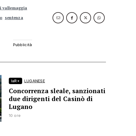
di vallemaggia
co
sentenza
laR+
LUGANESE
Concorrenza sleale, sanzionati
due dirigenti del Casinò di
Lugano
10 ore