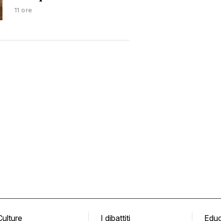
11 ore
Culture
I dibattiti
Edu