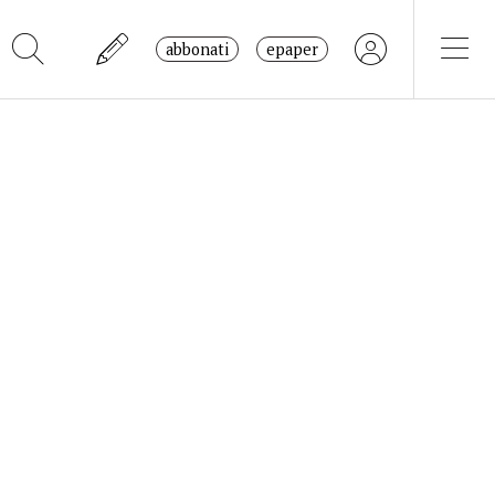
abbonati
epaper