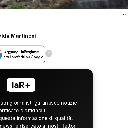
(T
ide Martinoni
laR+
ostri giornalisti garantisce notizie
erificate e affidabili.
questa informazione di qualità,
news, è riservato ai nostri lettori