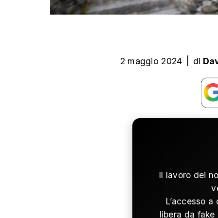
2 maggio 2024
|
di
Dav
Il lavoro dei n
v
L’accesso a 
libera da fake 