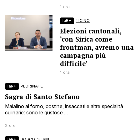
1 ora
laR+
TICINO
Elezioni cantonali,
‘con Sirica come
frontman, avremo una
campagna più
difficile’
1 ora
laR+
PEDRINATE
Sagra di Santo Stefano
Maialino al forno, costine, insaccati e altre specialità
culinarie: sono le gustose ...
2 ore
laR+
BOSCO GURIN