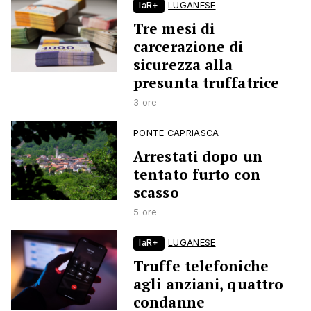
laR+
LUGANESE
Tre mesi di
carcerazione di
sicurezza alla
presunta truffatrice
3 ore
PONTE CAPRIASCA
Arrestati dopo un
tentato furto con
scasso
5 ore
laR+
LUGANESE
Truffe telefoniche
agli anziani, quattro
condanne