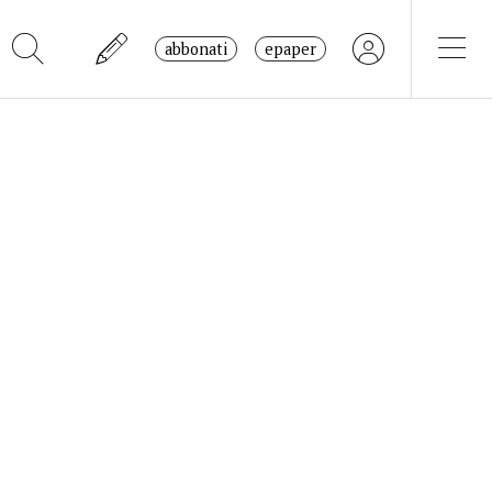
abbonati
epaper