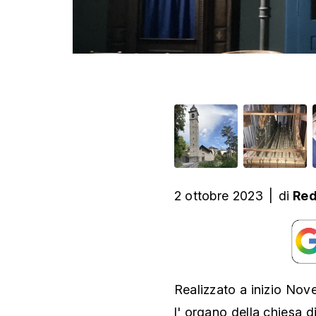
2 ottobre 2023
|
di
Red
Realizzato a inizio Nov
l' organo della chiesa d