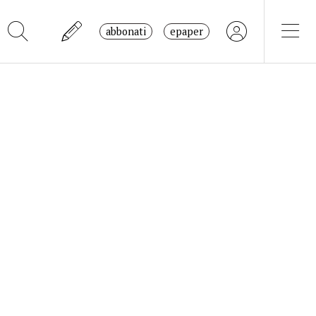
abbonati
epaper