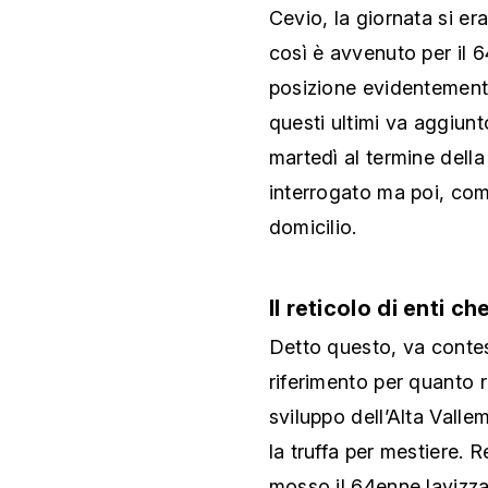
Cevio, la giornata si e
così è avvenuto per il 64
posizione evidentemente 
questi ultimi va aggiunt
martedì al termine della
interrogato ma poi, come
domicilio.
Il reticolo di enti c
Detto questo, va contest
riferimento per quanto ri
sviluppo dell’Alta Valle
la truffa per mestiere. 
mosso il 64enne lavizza