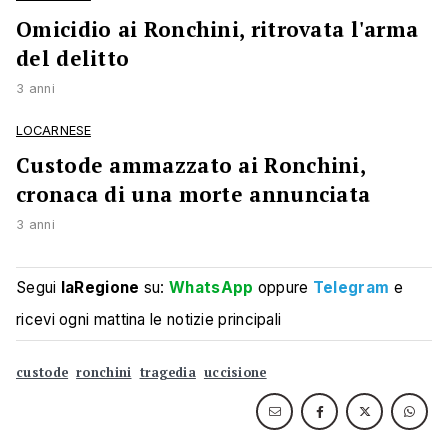
Omicidio ai Ronchini, ritrovata l'arma
del delitto
3 anni
LOCARNESE
Custode ammazzato ai Ronchini,
cronaca di una morte annunciata
3 anni
Segui
laRegione
su:
WhatsApp
oppure
Telegram
e
ricevi ogni mattina le notizie principali
custode
ronchini
tragedia
uccisione