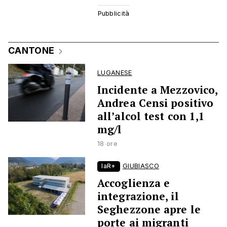
CANTONE
LUGANESE
Incidente a Mezzovico,
Andrea Censi positivo
all’alcol test con 1,1
mg/l
18 ore
laR+
GIUBIASCO
Accoglienza e
integrazione, il
Seghezzone apre le
porte ai migranti