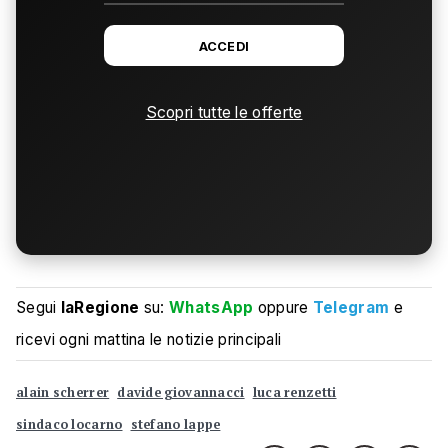
ACCEDI
Scopri tutte le offerte
Segui
laRegione
su:
WhatsApp
oppure
Telegram
e
ricevi ogni mattina le notizie principali
alain scherrer
davide giovannacci
luca renzetti
sindaco locarno
stefano lappe