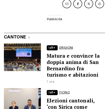
CANTONE
laR+
GRIGIONI
Matura e convince la
doppia anima di San
Bernardino fra
turismo e abitazioni
1 ora
laR+
TICINO
Elezioni cantonali,
‘con Sirica come