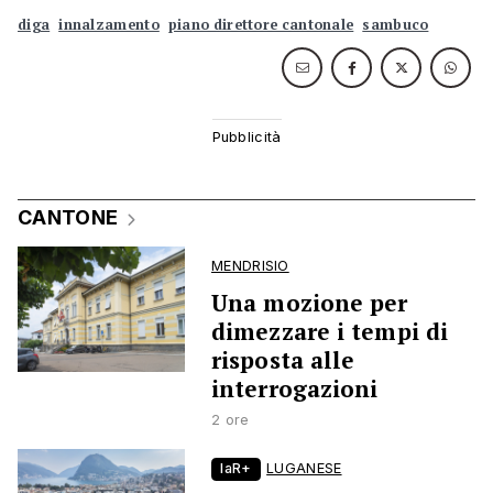
diga
innalzamento
piano direttore cantonale
sambuco
CANTONE
MENDRISIO
Una mozione per
dimezzare i tempi di
risposta alle
interrogazioni
2 ore
laR+
LUGANESE