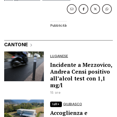
CANTONE
LUGANESE
Incidente a Mezzovico,
Andrea Censi positivo
all’alcol test con 1,1
mg/l
15 ore
laR+
GIUBIASCO
Accoglienza e