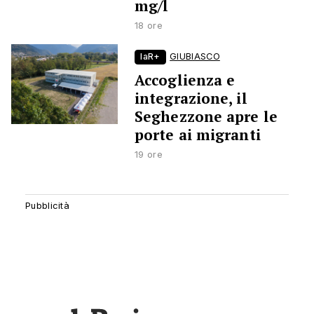
mg/l
18 ore
laR+
GIUBIASCO
Accoglienza e
integrazione, il
Seghezzone apre le
porte ai migranti
19 ore