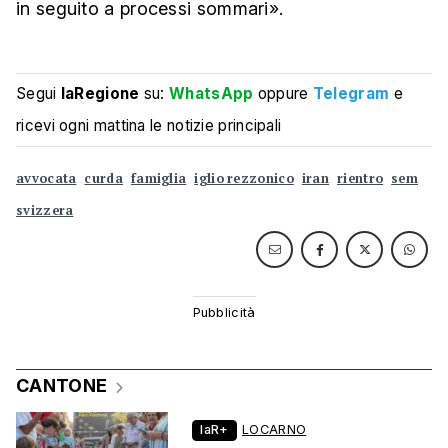
in seguito a processi sommari».
Segui
laRegione
su:
WhatsApp
oppure
Telegram
e
ricevi ogni mattina le notizie principali
avvocata
curda
famiglia
iglio rezzonico
iran
rientro
sem
svizzera
CANTONE
laR+
LOCARNO