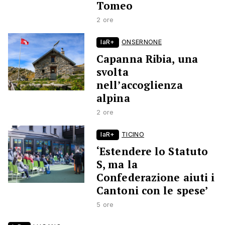
Tomeo
2 ore
laR+
ONSERNONE
Capanna Ribia, una
svolta
nell’accoglienza
alpina
2 ore
laR+
TICINO
‘Estendere lo Statuto
S, ma la
Confederazione aiuti i
Cantoni con le spese’
5 ore