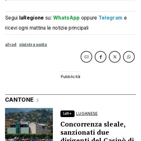
Segui
laRegione
su:
WhatsApp
oppure
Telegram
e
ricevi ogni mattina le notizie principali
alvad
sinistra unita
CANTONE
laR+
LUGANESE
Concorrenza sleale,
sanzionati due
dirigenti del Casinò di