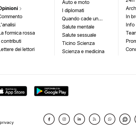
24h
Auto e moto
Opinioni
Arch
I diplomati
Commento
In b
Quando cade un
L'analisi
Info
quadro
Salute mentale
La formica rossa
Tea
Salute sessuale
I contributi
Prom
Ticino Scienza
Lettere dei lettori
Conc
Scienza e medicina
privacy