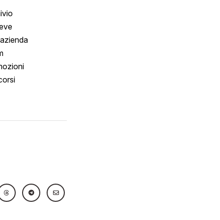
ivio
reve
 azienda
m
ozioni
orsi