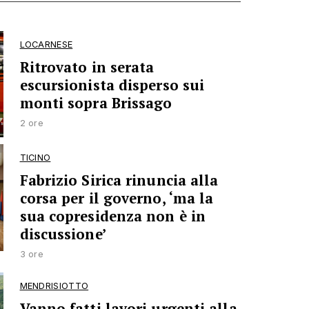
LOCARNESE
Ritrovato in serata
escursionista disperso sui
monti sopra Brissago
2 ore
TICINO
Fabrizio Sirica rinuncia alla
corsa per il governo, ‘ma la
sua copresidenza non è in
discussione’
3 ore
MENDRISIOTTO
Vanno fatti lavori urgenti alla