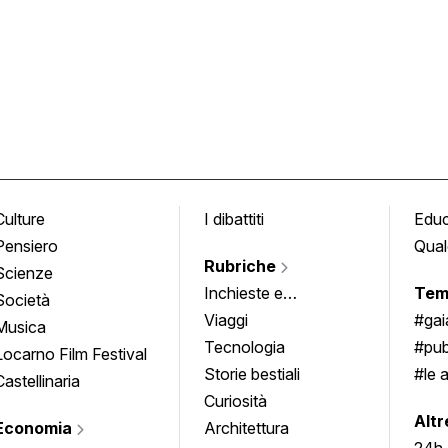
Culture
I dibattiti
Edu
Pensiero
Qual
Rubriche
Scienze
Inchieste e
Tem
Società
approfondimenti
Viaggi
#ga
Musica
Tecnologia
#pub
Locarno Film Festival
Storie bestiali
#le 
Castellinaria
Curiosità
info
Altr
Economia
Architettura