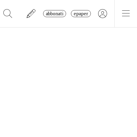
abbonati
epaper