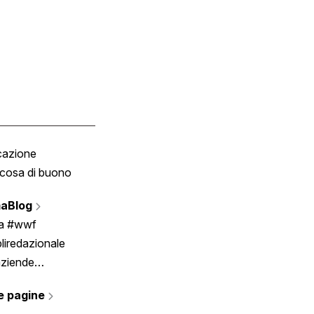
cazione
Tombola
cosa di buono
Fumetto
Vignette
aBlog
Scrivici
ia #wwf
liredazionale
aziende
rmano
e pagine