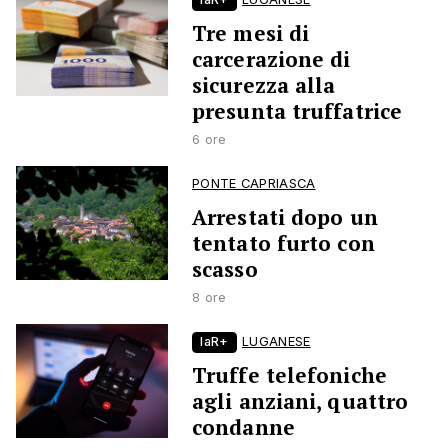
Tre mesi di
carcerazione di
sicurezza alla
presunta truffatrice
6 ore
PONTE CAPRIASCA
Arrestati dopo un
tentato furto con
scasso
8 ore
laR+
LUGANESE
Truffe telefoniche
agli anziani, quattro
condanne