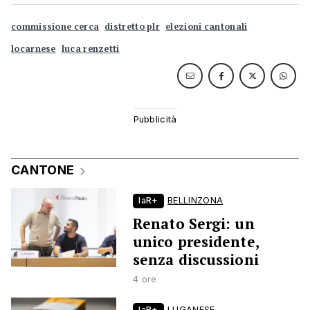
commissione cerca
distretto plr
elezioni cantonali
locarnese
luca renzetti
CANTONE
laR+
BELLINZONA
Renato Sergi: un
unico presidente,
senza discussioni
4 ore
laR+
LUGANESE