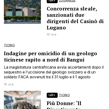
laR+
LUGANESE
Concorrenza sleale,
sanzionati due
dirigenti del Casinò di
Lugano
10 ore
TICINO
Indagine per omicidio di un geologo
ticinese rapito a nord di Bangui
La magistratura centrafricana avvia accertamenti dopo il
sequestro e l'uccisione del geologo svizzero e di un
soldato FACA avvenuti tra il 31 luglio e il 1 agosto
10 ore
laR+
TICINO
Più Donne: ‘Il