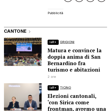
CANTONE
laR+
GRIGIONI
Matura e convince la
doppia anima di San
Bernardino fra
turismo e abitazioni
2 ore
laR+
TICINO
Elezioni cantonali,
‘con Sirica come
frontman, avremo una