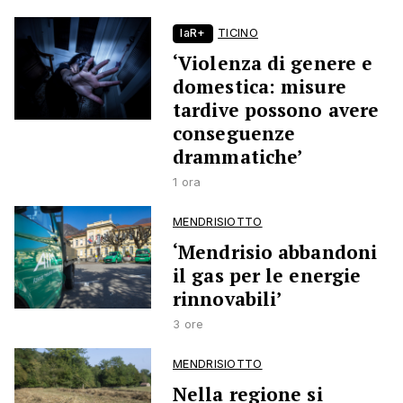
laR+
TICINO
‘Violenza di genere e
domestica: misure
tardive possono avere
conseguenze
drammatiche’
1 ora
MENDRISIOTTO
‘Mendrisio abbandoni
il gas per le energie
rinnovabili’
3 ore
MENDRISIOTTO
Nella regione si