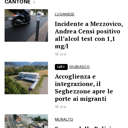
CANTONE
LUGANESE
Incidente a Mezzovico,
Andrea Censi positivo
all’alcol test con 1,1
mg/l
18 ore
laR+
GIUBIASCO
Accoglienza e
integrazione, il
Seghezzone apre le
porte ai migranti
18 ore
MURALTO