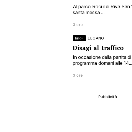
Al parco Rocul di Riva San Vi
santa messa ...
3 ore
laR+
LUGANO
Disagi al traffico
In occasione della partita d
programma domani alle 14..
3 ore