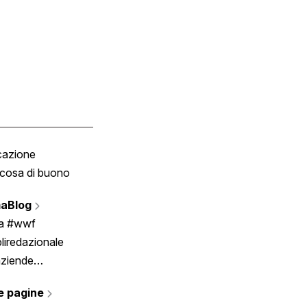
cazione
Tombola
cosa di buono
Fumetto
Vignette
aBlog
Scrivici
ia #wwf
liredazionale
aziende
rmano
e pagine