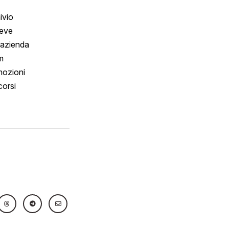
ivio
reve
 azienda
m
ozioni
orsi