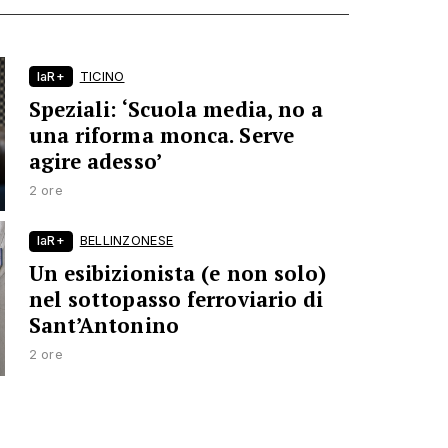
laR+
TICINO
Speziali: ‘Scuola media, no a
una riforma monca. Serve
agire adesso’
2 ore
laR+
BELLINZONESE
Un esibizionista (e non solo)
nel sottopasso ferroviario di
Sant’Antonino
2 ore