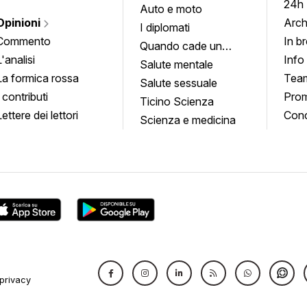
24h
Auto e moto
Opinioni
Arch
I diplomati
Commento
In b
Quando cade un
L'analisi
Info
quadro
Salute mentale
La formica rossa
Tea
Salute sessuale
I contributi
Prom
Ticino Scienza
Lettere dei lettori
Conc
Scienza e medicina
privacy