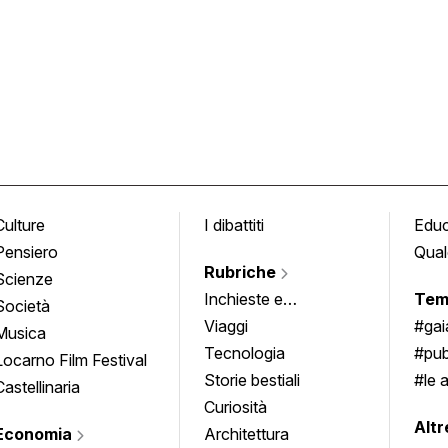
Culture
I dibattiti
Edu
Pensiero
Qual
Rubriche
Scienze
Inchieste e
Tem
Società
approfondimenti
Viaggi
#ga
Musica
Tecnologia
#pub
Locarno Film Festival
Storie bestiali
#le 
Castellinaria
Curiosità
info
Altr
Economia
Architettura