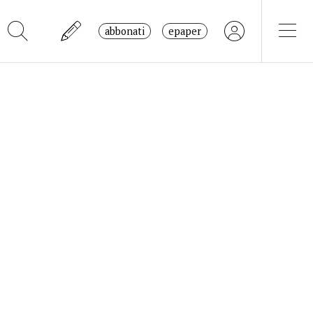
abbonati
epaper