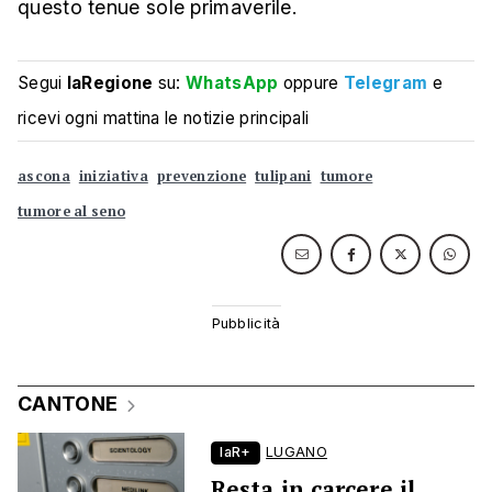
questo tenue sole primaverile.
Segui
laRegione
su:
WhatsApp
oppure
Telegram
e
ricevi ogni mattina le notizie principali
ascona
iniziativa
prevenzione
tulipani
tumore
tumore al seno
CANTONE
laR+
LUGANO
Resta in carcere il