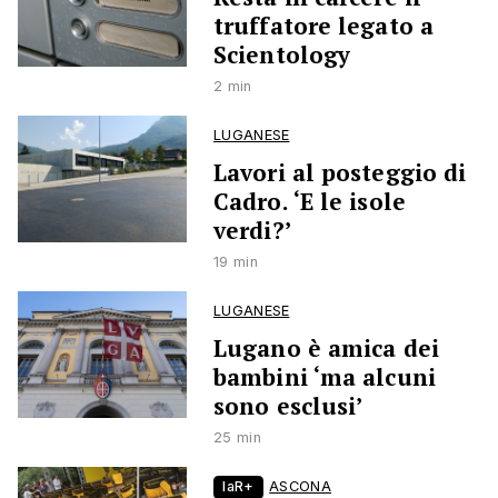
truffatore legato a
Scientology
2 min
LUGANESE
Lavori al posteggio di
Cadro. ‘E le isole
verdi?’
19 min
LUGANESE
Lugano è amica dei
bambini ‘ma alcuni
sono esclusi’
25 min
laR+
ASCONA