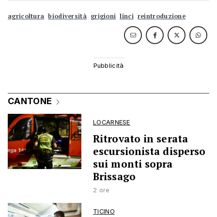
agricoltura
biodiversità
grigioni
linci
reintroduzione
CANTONE
LOCARNESE
Ritrovato in serata
escursionista disperso
sui monti sopra
Brissago
2 ore
TICINO