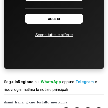
ACCEDI
Scopri tutte le offerte
Segui
laRegione
su:
WhatsApp
oppure
Telegram
e
ricevi ogni mattina le notizie principali
danni
frana
grono
lostallo
mesolcina