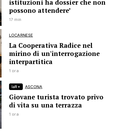
istituzioni ha dossier che non
possono attendere’
17 min
LOCARNESE
La Cooperativa Radice nel
mirino di un'interrogazione
interpartitica
1 ora
laR+
ASCONA
Giovane turista trovato privo
di vita su una terrazza
1 ora