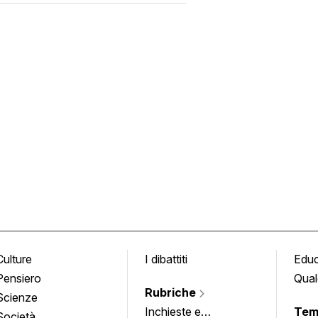
Culture
I dibattiti
Edu
Pensiero
Qual
Rubriche
Scienze
Inchieste e
Tem
Società