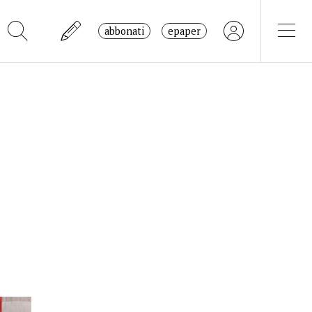
abbonati
epaper