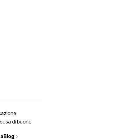
cazione
Tombola
cosa di buono
Fumetto
Vignette
aBlog
Scrivici