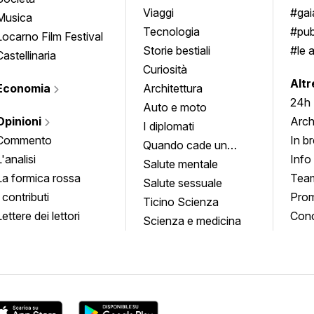
approfondimenti
Viaggi
#ga
Musica
Tecnologia
#pub
Locarno Film Festival
Storie bestiali
#le 
Castellinaria
Curiosità
info
Altr
Economia
Architettura
24h
Auto e moto
Opinioni
Arch
I diplomati
Commento
In b
Quando cade un
L'analisi
Info
quadro
Salute mentale
La formica rossa
Tea
Salute sessuale
I contributi
Prom
Ticino Scienza
Lettere dei lettori
Conc
Scienza e medicina