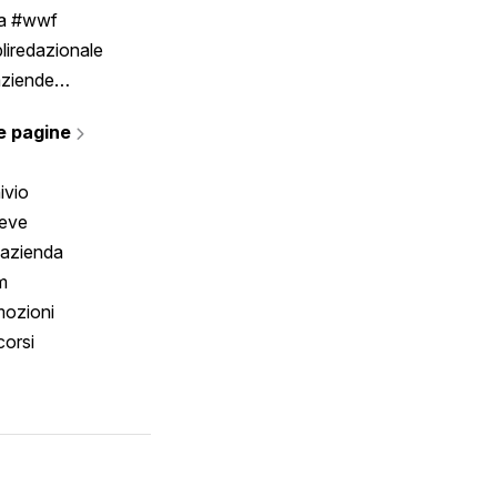
ia #wwf
liredazionale
aziende
rmano
e pagine
ivio
reve
 azienda
m
ozioni
orsi