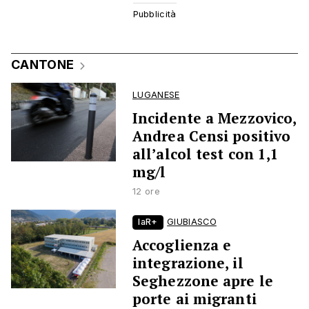
CANTONE
LUGANESE
Incidente a Mezzovico,
Andrea Censi positivo
all’alcol test con 1,1
mg/l
12 ore
laR+
GIUBIASCO
Accoglienza e
integrazione, il
Seghezzone apre le
porte ai migranti