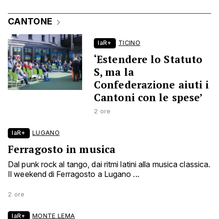
CANTONE
laR+
TICINO
‘Estendere lo Statuto
S, ma la
Confederazione aiuti i
Cantoni con le spese’
2 ore
laR+
LUGANO
Ferragosto in musica
Dal punk rock al tango, dai ritmi latini alla musica classica.
Il weekend di Ferragosto a Lugano ...
2 ore
laR+
MONTE LEMA