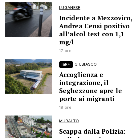
LUGANESE
Incidente a Mezzovico,
Andrea Censi positivo
all’alcol test con 1,1
mg/l
17 ore
laR+
GIUBIASCO
Accoglienza e
integrazione, il
Seghezzone apre le
porte ai migranti
18 ore
MURALTO
Scappa dalla Polizia: