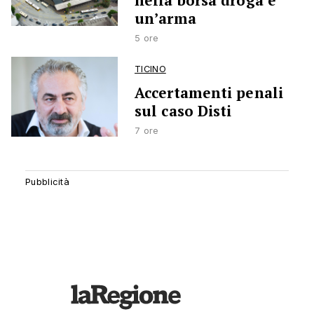
nella borsa droga e
un’arma
5 ore
TICINO
Accertamenti penali
sul caso Disti
7 ore