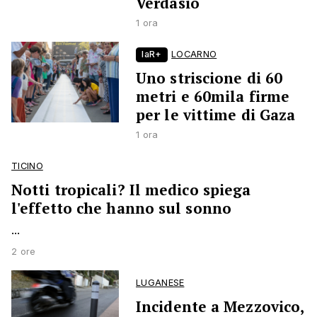
Verdasio
1 ora
laR+
LOCARNO
Uno striscione di 60
metri e 60mila firme
per le vittime di Gaza
1 ora
TICINO
Notti tropicali? Il medico spiega
l'effetto che hanno sul sonno
...
2 ore
LUGANESE
Incidente a Mezzovico,