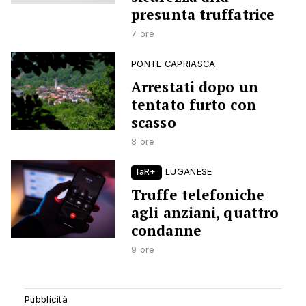
presunta truffatrice
7 ore
PONTE CAPRIASCA
Arrestati dopo un
tentato furto con
scasso
8 ore
laR+
LUGANESE
Truffe telefoniche
agli anziani, quattro
condanne
9 ore