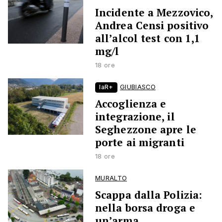
Incidente a Mezzovico,
Andrea Censi positivo
all’alcol test con 1,1
mg/l
18 ore
laR+
GIUBIASCO
Accoglienza e
integrazione, il
Seghezzone apre le
porte ai migranti
18 ore
MURALTO
Scappa dalla Polizia:
nella borsa droga e
un’arma