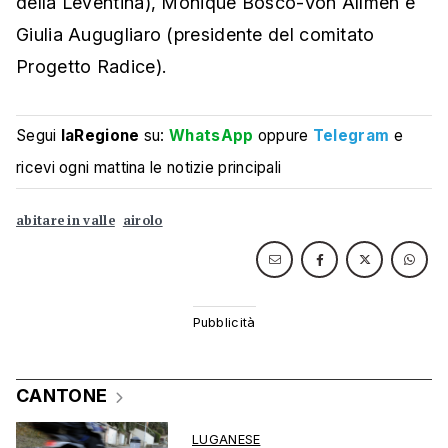
della Leventina), Monique Bosco-Von Allmen e
Giulia Augugliaro (presidente del comitato
Progetto Radice).
Segui
laRegione
su:
WhatsApp
oppure
Telegram
e
ricevi ogni mattina le notizie principali
abitare in valle
airolo
CANTONE
LUGANESE