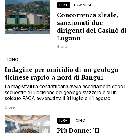
laR+
LUGANESE
Concorrenza sleale,
sanzionati due
dirigenti del Casinò di
Lugano
4 ore
TICINO
Indagine per omicidio di un geologo
ticinese rapito a nord di Bangui
La magistratura centrafricana avvia accertamenti dopo il
sequestro e l'uccisione del geologo svizzero e di un
soldato FACA avvenuti tra il 31 luglio e il 1 agosto
5 ore
laR+
TICINO
Più Donne: ‘Il