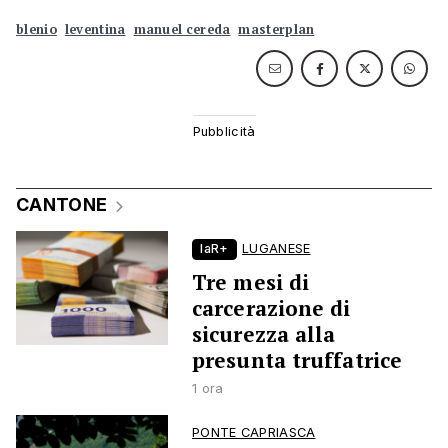
blenio
leventina
manuel cereda
masterplan
CANTONE
laR+
LUGANESE
Tre mesi di
carcerazione di
sicurezza alla
presunta truffatrice
1 ora
PONTE CAPRIASCA