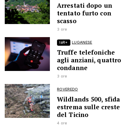
Arrestati dopo un
tentato furto con
scasso
3 ore
laR+
LUGANESE
Truffe telefoniche
agli anziani, quattro
condanne
3 ore
ROVEREDO
Wildlands 500, sfida
estrema sulle creste
del Ticino
4 ore