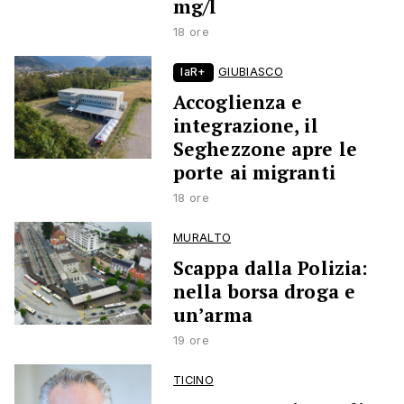
mg/l
18 ore
laR+
GIUBIASCO
Accoglienza e
integrazione, il
Seghezzone apre le
porte ai migranti
18 ore
MURALTO
Scappa dalla Polizia:
nella borsa droga e
un’arma
19 ore
TICINO