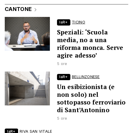
CANTONE
laR+
TICINO
Speziali: ‘Scuola
media, no a una
riforma monca. Serve
agire adesso’
5 ore
laR+
BELLINZONESE
Un esibizionista (e
non solo) nel
sottopasso ferroviario
di Sant’Antonino
5 ore
laR+
RIVA SAN VITALE