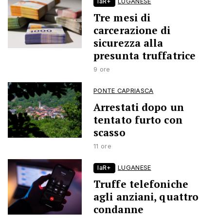
laR+
LUGANESE
Tre mesi di
carcerazione di
sicurezza alla
presunta truffatrice
9 ore
PONTE CAPRIASCA
Arrestati dopo un
tentato furto con
scasso
11 ore
laR+
LUGANESE
Truffe telefoniche
agli anziani, quattro
condanne