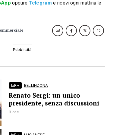
sApp
oppure
Telegram
e ricevi ogni mattina le
commerciale
laR+
BELLINZONA
Renato Sergi: un unico
presidente, senza discussioni
3 ore
laR+
LUGANESE