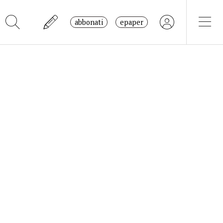
abbonati
epaper