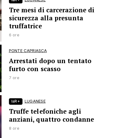
Tre mesi di carcerazione di
sicurezza alla presunta
truffatrice
6 ore
PONTE CAPRIASCA
Arrestati dopo un tentato
furto con scasso
7 ore
laR+
LUGANESE
Truffe telefoniche agli
anziani, quattro condanne
8 ore