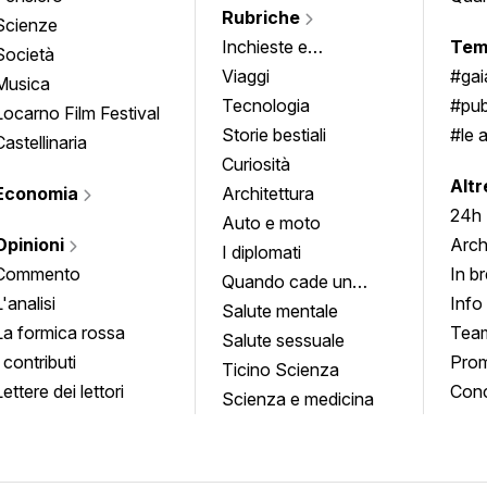
Rubriche
Scienze
Inchieste e
Tem
Società
approfondimenti
Viaggi
#ga
Musica
Tecnologia
#pub
Locarno Film Festival
Storie bestiali
#le 
Castellinaria
Curiosità
info
Altr
Economia
Architettura
24h
Auto e moto
Opinioni
Arch
I diplomati
Commento
In b
Quando cade un
L'analisi
Info
quadro
Salute mentale
La formica rossa
Tea
Salute sessuale
I contributi
Prom
Ticino Scienza
Lettere dei lettori
Conc
Scienza e medicina