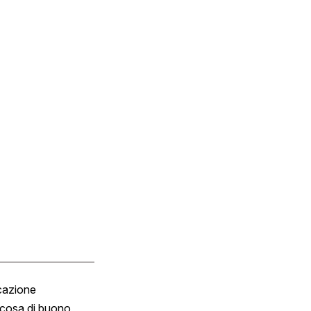
cazione
Tombola
cosa di buono
Fumetto