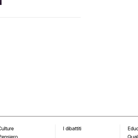
Culture
I dibattiti
Edu
Pensiero
Qual