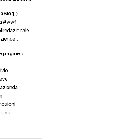
Vignette
aBlog
Scrivici
ia #wwf
liredazionale
aziende
rmano
e pagine
ivio
reve
 azienda
m
ozioni
orsi